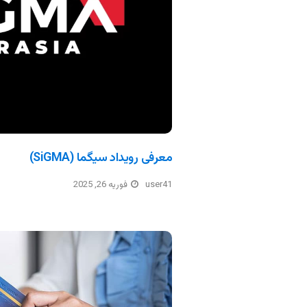
معرفی رویداد سیگما (SiGMA)
user41
فوریه 26, 2025