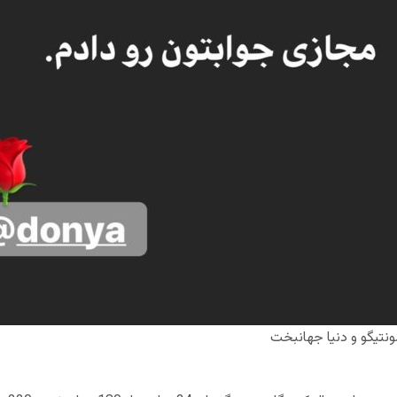
مونتیگو و دنیا جهانبخت