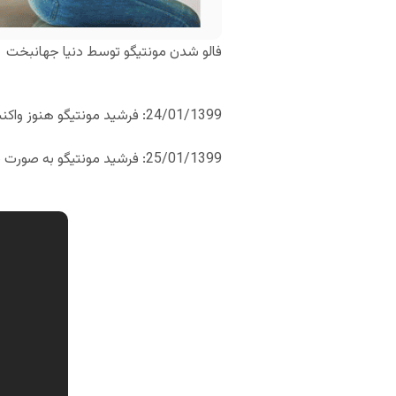
فالو شدن مونتیگو توسط دنیا جهانبخت
24/01/1399: فرشید مونتیگو هنوز واکنشی نسبت به این موضوع نشان نداده است.
25/01/1399: فرشید مونتیگو به صورت ضمنی ارتباطش با دنیا جهانبخت را تایید کرد.