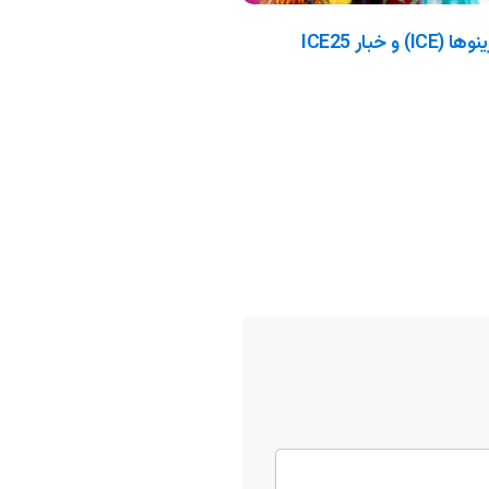
آشنایی با نمایشگاه بین المللی کازینوها (ICE) و خبار ICE25