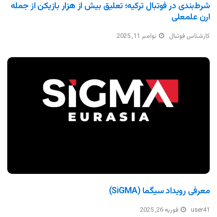
شرط‌بندی در فوتبال ترکیه؛ تعلیق بیش از هزار بازیکن از جمله
ارن علمعلی
کارشناس فوتبال
نوامبر 11, 2025
معرفی رویداد سیگما (SiGMA)
user41
فوریه 26, 2025