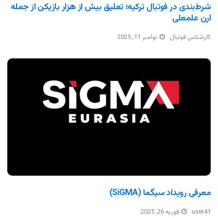
شرط‌بندی در فوتبال ترکیه؛ تعلیق بیش از هزار بازیکن از جمله
ارن علمعلی
کارشناس فوتبال
نوامبر 11, 2025
معرفی رویداد سیگما (SiGMA)
user41
فوریه 26, 2025