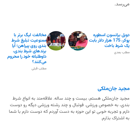
می‌رسد.
دویل برانسون اسطوره
مخالفت لیگ برتر با
پوکر، 175 هزار دلار بابت
ممنوعیت تبلیغ شرط
یک شرط باخت
بندی روی پیراهن؛ آیا
برندهای شرط بندی،
مطلب بعدی
داوطلبانه خود را محروم
می‌کنند؟
مطلب قبلی
مجید جان‌ملکی
مجید جان‌ملکی هستم، بیست و چند ساله. علاقه‌مند به انواع شرط
بندی، به خصوص ورزشی. فوتبال و چند رشته ورزشی دیگه رو دوست
دارم و تجربه خوبی تو این حوزه به دست آوردم که دوست دارم با شما
به اشتراک بذارم.