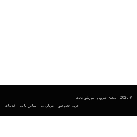
کانال تلگرام هواداران یوونتوس
Keyvan Kazemi
نوامبر 14, 2019
لیستی از کانال‌های تلگرام هواداران یوونتوس که ممکن است در
گروه‌های هواداری یا کل‌کل‌های مربوط به پیش بینی بازی‌های...
© 2020 - مجله خبری و آموزشی بخت
حریم خصوصی
درباره ما
تماس با ما
خدمات