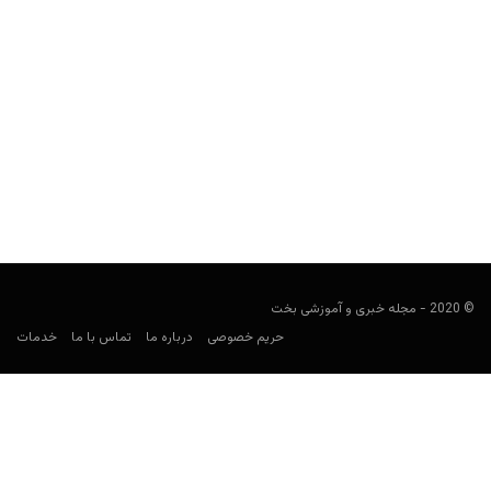
معرفی بازی کالیفرنیا جک (California Jack)
user0009
فوریه 17, 2023
در این مطلب قرار است به معرفی یک بازی کارتی هیجان انگیز با نام
کالیفرنیا جک (California Jack) بپردازیم...
© 2020 - مجله خبری و آموزشی بخت
حریم خصوصی
درباره ما
تماس با ما
خدمات