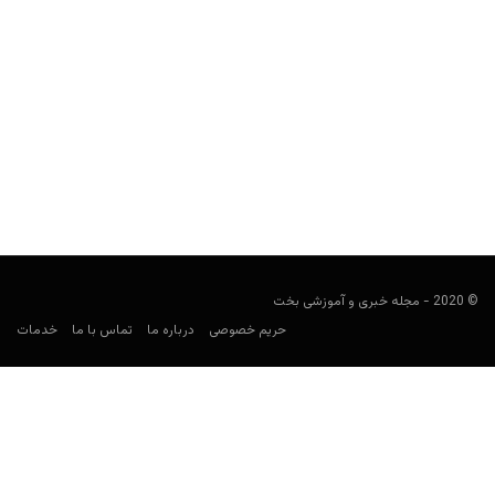
لیندا جانسون کیست؟
Keyvan Kazemi
مارس 17, 2020
لیندا جانسون پوکرباز زن کیست؟ مهم ترین افتخارات او چه هستند؟
لقب او در بین پوکربازها چیست؟ تأسیس تور...
© 2020 - مجله خبری و آموزشی بخت
حریم خصوصی
درباره ما
تماس با ما
خدمات