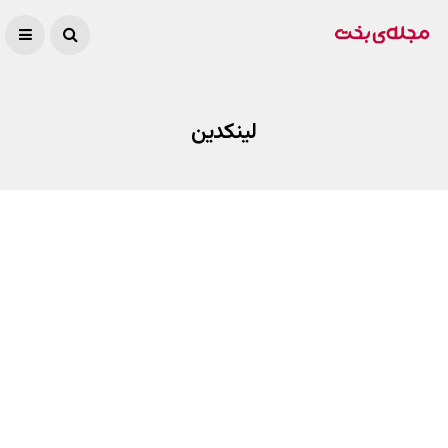
لینکدین