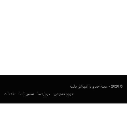
کارلوس مورتنسن کیست؟
Keyvan Kazemi
مارس 19, 2020
کارلوس مورتنسن پوکرباز کیست؟ مهم ترین افتخارات او چه هستند؟
رقبای معروف او چه کسانی بودند؟ بزرگترین افتخار او...
© 2020 - مجله خبری و آموزشی بخت
حریم خصوصی
درباره ما
تماس با ما
خدمات