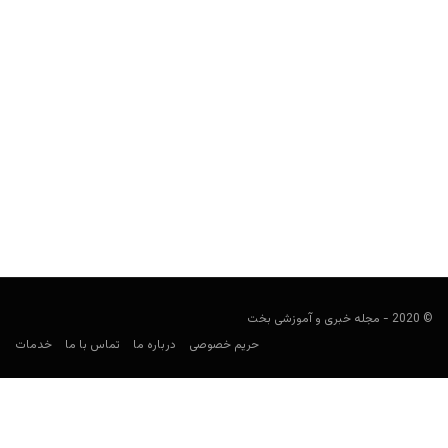
سایت رویال پوکر (Royal Poker) (ایرانی)
Keyvan Kazemi
می 18, 2020
سایت پوکر کینگ رویال که به رویال پوکر تغییر نام داده است چه مزیت
هایی دارد؟ آدرس آن در...
© 2020 - مجله خبری و آموزشی بخت
حریم خصوصی
درباره ما
تماس با ما
خدمات