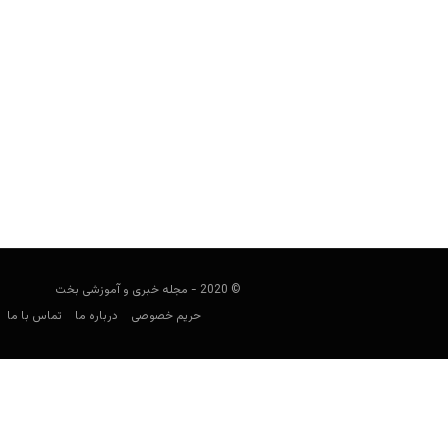
مایک کارو کیست؟
Keyvan Kazemi
مارس 21, 2020
مایک کارو پوکرباز کیست؟ افتخارات او چ
هستن
© 2020 - مجله خبری و آموزشی بخت
حریم خصوصی
درباره ما
تماس با ما