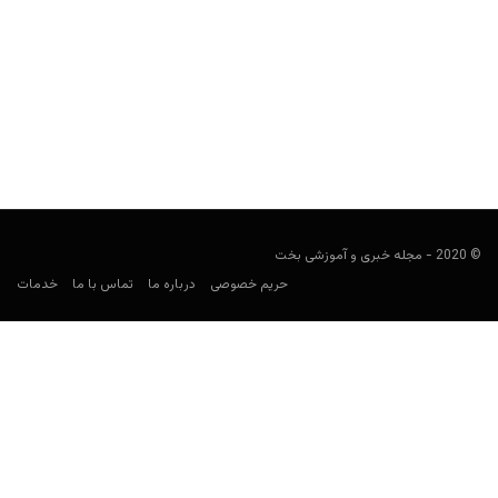
روانشناسی شرط بندی، معرفی سوگیری نتیجه نگری
(Outcome Bias)
Keyvan Kazemi
ژانویه 11, 2020
می دانید تفاوت موفق ترین شرط بندان فوتبال با بقیه در چیست؟ شاید
فکر کنید به خاطر دانش فوتبالی...
© 2020 - مجله خبری و آموزشی بخت
حریم خصوصی
درباره ما
تماس با ما
خدمات