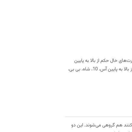
های خال حکم از بالا به پایین
سرباز گشنیز، سربازپیک، سرباز دل، سرباز خشت، آس، 10، شاه، بی بی، 9، 8، 7. در سه خال غیرحکم نیز رتبه‌بندی از بالا به پایین آس، 10، شاه، بی بی،
 کنند هم گروهی می‌شوند. این دو