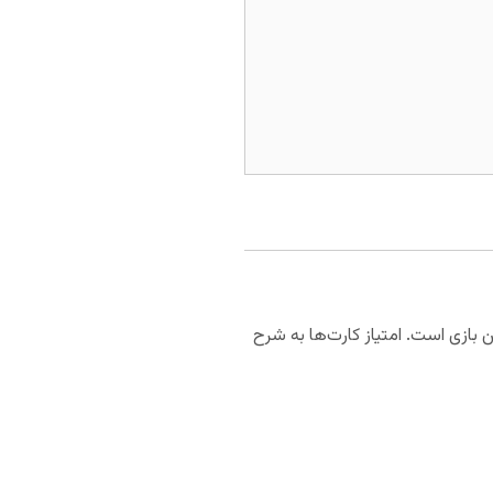
ی بی، سرباز، 10، 9، 8، 7 کارت‌ها لازم برای انجام این بازی است. امتیاز کارت‌ها به شرح