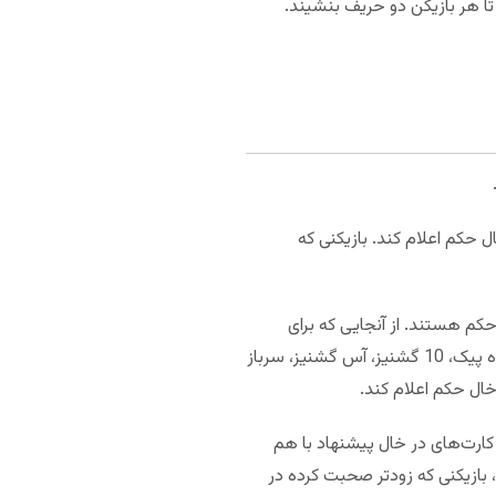
 تا هر بازیکن دو حریف بنشیند.
ی یک، دو یا سه سرباز است و می‌خواهد خال حکم را تعیین کند، می‌تواند با گفتن یک عدد (2 تا 8) خال حکم اعلام کند. بازیکنی که
کم هستند. از آنجایی که برای
پیشنهاد باید سرباز داشته باشید، همیشه عدد اعلام بالاتر از 3 است. به عنوان مثال بازیکنی که 8 خشت، 7 دل، شاه پیک، 10 گشنیز، آس گشنیز، سرباز
ن کارت‌های در خال پیشنهاد با هم
 بازیکنی که زودتر صحبت کرده در