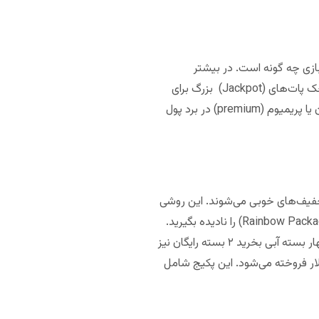
بازی چه گونه است. در بیشتر
بازی‌های بینگو بسته‌های بزرگی رنگین کمانی بیشترین ارزش خرید را در مقایسه با بقیه دارند. اما در بازی‌هایی که جک پات‌های (Jackpot) بزرگ برای
پیدا کردن الگوی خاصی روی کارت وجود دارد، کارت‌های ارزان ارزش بیشتری دارند‌ چراکه در این بازی‌ها کار‌ت‌های گران یا پریمیوم (premium) در برد پول
 تخفیف‌های خوبی می‌شوند. این روشی
آسانتر نسبت به خرید هر بسته کارت به صورت جداگانه است. ما پیشنهاد می‌کنیم پکیج‌های بزرگ رنگین کمان (Rainbow Package) را نادیده بگیرید.
به جای آن روی تعداد زیادی از کارت‌های لول (Level) پایین تمرکز کنید. مثلا در کازینیو Coast در لاس وگاس، اگر چهار بسته آبی بخرید ۲ بسته رایگان نیز
‌کنید. یا مثلا در کازینو Stations پکیج “شماره ۸” (Number 8) که ارزش واقعی آن ۷۷ دلار است اما ۵۵ دلار فروخته می‌شود. این پکیج شامل