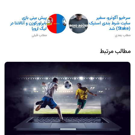
سرخیو آگوئرو، سفیر
پیش بینی بازی
سایت شرط بندی استیک
بایرلورکوزن و آتالانتا در
(Stake) شد
لیگ اروپا
مطلب بعدی
مطلب قبلی
مطالب مرتبط