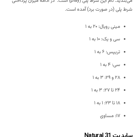
می‌بندید. نام این شرط پلی (play) است. در ادامه میزان پرداختی
شرط پلی (در صورت برد) آمده است.
مینی رویال: ۲۰ به ۱
سی و یک: ۱۰ به ۱
تریپس: ۶ به ۱
سی: ۴ به ۱
۲۸ و ۲۹: ۳ به ۱
۲۴ تا ۲۷: ۳ به ۱
۱۸ تا ۲۳: ۱ به ۱
۱۷: مساوی
ساید بت Natural 31