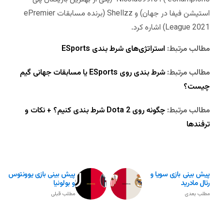
استیشن فیفا در جهان) و Shellzz (برنده مسابقات ePremier
League 2021) اشاره کرد.
مطالب مرتبط:
استراتژی‌های شرط بندی ESports
مطالب‌ مرتبط:
شرط بندی روی ESports یا مسابقات جهانی گیم
چیست؟
مطالب مرتبط:
چگونه روی Dota 2 شرط بندی کنیم؟ + نکات و
ترفندها
پیش بینی بازی سویا و
پیش بینی بازی یوونتوس
رئال مادرید
و بولونیا
مطلب بعدی
مطلب قبلی