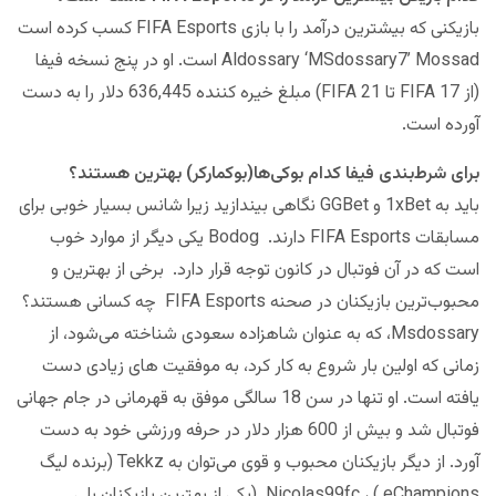
بازیکنی که بیشترین درآمد را با بازی FIFA Esports کسب کرده است
Aldossary ‘MSdossary7’ Mossad است. او در پنج نسخه فیفا
(از FIFA 17 تا FIFA 21) مبلغ خیره کننده 636,445 دلار را به دست
آورده است.
برای شرط‌‌بندی فیفا کدام بوکی‌ها(بوکمارکر) بهترین هستند؟
باید به 1xBet و GGBet نگاهی بیندازید زیرا شانس بسیار خوبی برای
مسابقات FIFA Esports دارند. Bodog یکی دیگر از موارد خوب
است که در آن فوتبال در کانون توجه قرار دارد. برخی از بهترین و
محبوب‌ترین بازیکنان در صحنه FIFA Esports چه کسانی هستند؟
Msdossary، که به عنوان شاهزاده سعودی شناخته می‌شود، از
زمانی که اولین بار شروع به کار کرد، به موفقیت های زیادی دست
یافته است. او تنها در سن 18 سالگی موفق به قهرمانی در جام جهانی
فوتبال شد و بیش از 600 هزار دلار در حرفه ورزشی خود به دست
آورد. از دیگر بازیکنان محبوب و قوی می‌توان به Tekkz (برنده لیگ
eChampions ) ، Nicolas99fc (یکی از بهترین بازیکنان پلی