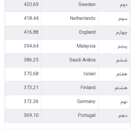
دوم
Sweden
420.69
سوم
Netherlands
418.44
چهارم
England
416.88
پنجم
Malaysia
394.64
ششم
Saudi Arabia
386.25
هفتم
Israel
375.68
هشتم
Finland
373.21
نهم
Germany
372.36
دهم
Portugal
369.10