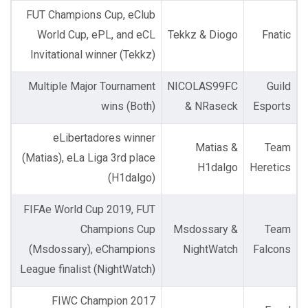
FUT Champions Cup, eClub
World Cup, ePL, and eCL
Tekkz & Diogo
Fnatic
Invitational winner (Tekkz)
Multiple Major Tournament
NICOLAS99FC
Guild
wins (Both)
& NRaseck
Esports
eLibertadores winner
Matias &
Team
(Matias), eLa Liga 3rd place
H1dalgo
Heretics
(H1dalgo)
FIFAe World Cup 2019, FUT
Champions Cup
Msdossary &
Team
(Msdossary), eChampions
NightWatch
Falcons
League finalist (NightWatch)
2017 FIWC Champion