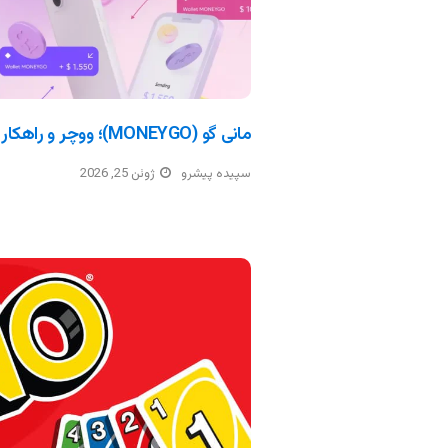
مانی گو (MONEYGO)؛ ووچر و راهکار پرداخت ارزی
سپیده پیشرو
ژوئن 25, 2026