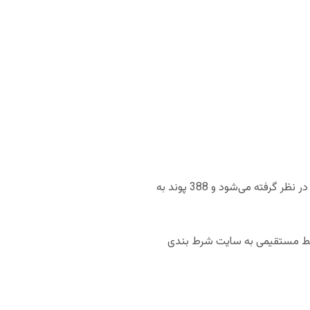
در این مثال خاص رقم ثابت (دیسکانت ریت) روی 40 درصد است. کمیسیون در این حالت، برای 400 پوند، 12 پوند در نظر گرفته می‌شود و 388 پوند به
ربط مستقیمی به سایت شرط بندی