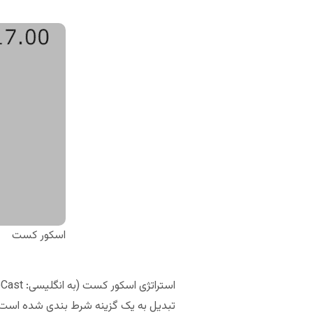
اسکور کست
استراتژی اسکور کست (به انگلیسی: ScoreCast) که با نام وین کست (Win Cast) هم شناخته می‌شود، متمرکز روی یک
تبدیل به یک گزینه شرط بندی شده است. چی