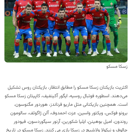
زسکا مسکو
اکثریت بازیکنان زسکا مسکو را مطابق انتظار، بازیکنان روس تشکیل
می‌دهند. اسطوره فوتبال روسیه، ایگور آکینفیف، کاپیتان زسکا مسکو
است. همچنین بازیکنانی مثل ماریو فرناندز، هوردور مگنوسون،
برونو فوکس، ویکتور واسین، عزت احمدوف، آلن ژاگوئف، سالومون
روندون، امیل بوهینن، ایلیا شکورین، آرنور سیگوردسون، فیودور
چالوف و نیکولا ولاشیچ در زسکا بازی می کنند. زسکا مسکو در تاریخ