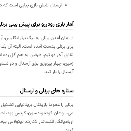
آرسنال شش بازی پیاپی است که د
آمار بازی رودررو برای پیش بینی برنل
از زمان آمدن برنلی به لیگ برتر انگلیس، آ
برای برنلی بدست آمده است. البته آن یک
تقابل آخر دو تیم، طرفین به هم گل زده ا
زمین، چهار پیروزی برای آرسنال و دو تساو
آرسنال را باز کند.
ستاره های برنلی و آرسنال
برنلی را عموما بازیکنان بریتانیایی تشکی
می، یوهان گودموندسون، کریس وود، اشلی با
اوبامیانگ، الکساندر لاکازت، نیکولاس پپه، و
کنند.