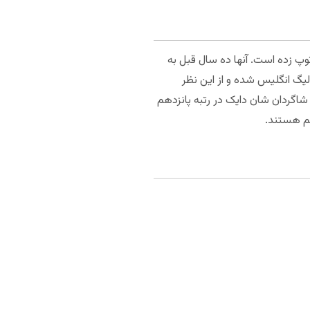
وپ زده است. آنها ده سال قبل به
د برای چند فصل در این دسته باقی بمانند. آرسنال تاکنون ۱۳ بار قهرمان لیگ انگلیس شده و از این نظر
 برتر بعد از ۲۷ مسابقه، ۲۹ امتیاز کسب کرده است. شاگردان شان دایک در رتبه پانزدهم