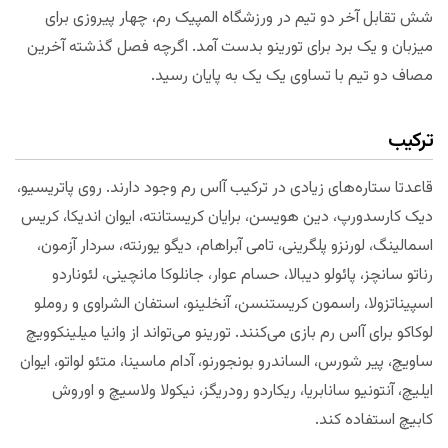
شش تقابل آخر دو تیم در ورزشگاه المپیک رم، چهار پیروزی برای
میزبان و یک برد برای تورینو بدست آمد. اگرچه فصل گذشته آخرین
مصاف دو تیم با تساوی یک یک به پایان رسید.
ترکیب
قاعدتا ستاره‌های زیادی در ترکیب آاس رم وجود دارند. روی پاتریسیو،
دیک کارسدورپ، دین هویسن، برایان کریستانته، ایوان اندیکا، کریس
اسمالینگ، لورنزو پلگرینی، تامی آبراهام، دیگو یورنته، سردار آزمون،
رناتو سانچز، پائولو دیبالا، حسام عوار، جانلوکا مانچینی، لئوناردو
اسپیناتزولا، راسمون کریستنسن، آنخلینو، استفان الشراوی و روملو
لوکاکو برای آاس رم بازی می‌کنند. تورینو می‌تواند از وانیا میلینکوویچ
ساویچ، پیر شورس، الساندرو بونجورنو، آدام ماسینا، متئو لواتو، ایوان
ایلیچ، آنتونیو سانابریا، ریکاردو رودریگز، نیکولا ولاسیچ و اوروش
کابیچ استفاده کند.