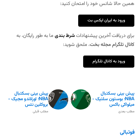
همین حالا شانس خود را امتحان کنید:
ورود به ایران ایکس بت
برای دریافت آخرین پیشنهادات
شرط بندی
ما به طور رایگان، به
کانال تلگرام مجله بخت
، ملحق شوید:
ورود به کانال تلگرام
پیش بینی بسکتبال
پیش بینی بسکتبال
NBA؛ بوستون سلتیک -
NBA؛ اورلاندو مجیک -
میلواکی باکس
بروکلین نتس
مطلب بعدی
مطلب قبلی
فوتبالی