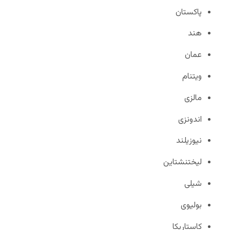
پاکستان
هند
عمان
ویتنام
مالزی
اندونزی
نیوزیلند
لیختنشتاین
شیلی
بولیوی
کاستاریکا