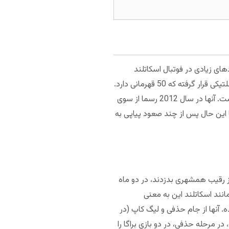
ردهای زیادی در فوتبال اسکاتلند
هستند که مهم‌ترین آنها بیشترین قهرمانی در لیگ اسکاتلند است. رنجرز 54 بار قهرمان این کشور شده و بالاتر از سلتیکی قرار گرفته که 50 قهرمانی دارد.
آنها در قهرمانی فصل 1898-99 خود با پیروزی در تمام مسابقات به قهرمانی رسیدند و این رکوردی دست نیافتنی است. آنها در سال 2012 رسما از سوی
این حال پس از چند صعود پیاپی به
از رقیب همشهری بدزدند، در دو ماه
انند اسکاتلند این به معنی
ه است و به نظر کار تمام شده. آنها از جام حذفی و لیگ کاپ (در
ر مرحله حذفی، در دو بازی براگا را