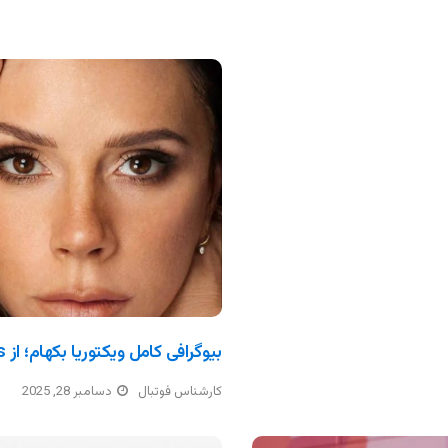
بیوگرافی کامل ویکتوریا بکهام؛ از Spice Girls تا امپراتوری مد
کارشناس فوتبال
دسامبر 28, 2025