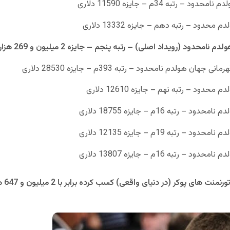
ر (در دنیای واقعی) کسب کرده برابر با 2 میلیون و 647 هزار و 928 دلار است.