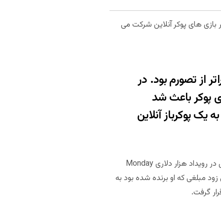
ر او در بازی های پوکر آنلاین شرکت می
ر از تصورم بود. در
ی پوکر باعث شد
 یک پوکرباز آنلاین
از سال 2008 کالینز روز به روز بیشتر پیشرفت کرد. او به یکی از بهترین پوکربازهای آنلاین جهان تبدیل شده بود. فیل در رویداد هزار دلاری Monday
نت دیگر برنده شد و 48017 دلار به دست آورد. خیلی زود مبلغی که او برنده شده بود به