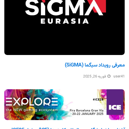
معرفی رویداد سیگما (SiGMA)
user41
فوریه 26, 2025