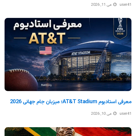
user41
می 11, 2026
معرفی استادیوم AT&T Stadium؛ میزبان جام جهانی 2026
user41
می 10, 2026