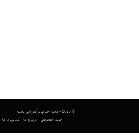
چرا باید از پست کردن شرط بی ارزش در
Keyvan Kazemi
ژوئن 4, 2020
سلسله مطالب آموزش پوکر مجله بخت و اقب
پوکر کسانی که تازه وارد پو
© 2020 - مجله خبری و آموزشی بخت
حریم خصوصی
درباره ما
تماس با ما