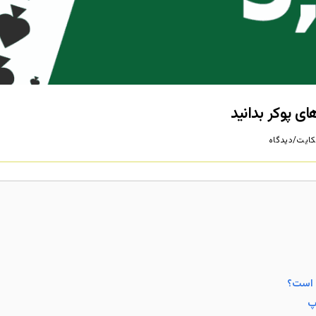
ایت/دیدگاه
ی است؟
پ