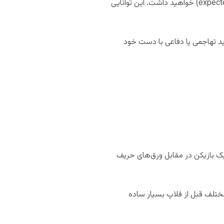
هرچه درک بیشتری از ریاضیات پوکر داشته باشید، طبیعتا تصمیم گیری بهتری در مورد ارزش مورد انتظار (expected value) خواهید داشت. این توانایی
اید تهاجمی یا دفاعی با دست خود
سپس می‌بینیم که چند بار یک بازیکن در مقابل ورق‌های حریف
مختلف قبل از فلاپ بسیار ساده