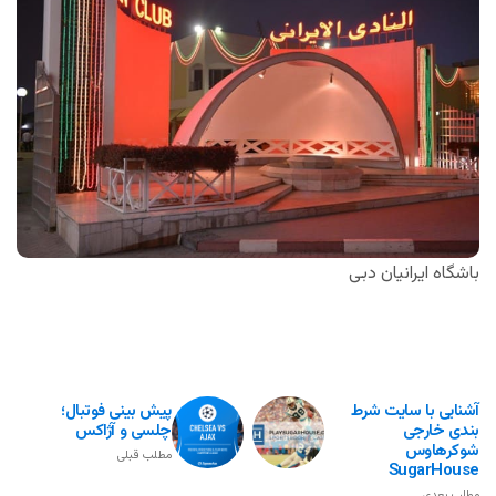
باشگاه ایرانیان دبی
آشنایی با سایت شرط
پیش بینی فوتبال؛
بندی خارجی
چلسی و آژاکس
شوکرهاوس
مطلب قبلی
SugarHouse
مطلب بعدی