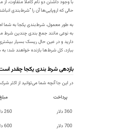
با وجود داشتن دو نام کاملاً متفاوت، از م
حالی که اروپایی‌ها آن را “شرط‌بندی انباشته
به طور معمول، شرط‌بندی یکجا به شما ا
به نوعی مانند جمع بندی چندین شرط منف
دارید و در عین حال ریسک بسیار بیشتری 
ببازد، کل شرط‌ها بازنده خواهند شد؛ به
بازدهی شرط بندی یکجا چقدر است
در این جا آنچه شما می‌توانید از اکثر شر
پرداخت مبلغ برد اح
360 دلار 260 دلار 2 تیم، 2.6 به 1
700 دلار 600 دلار 3 تیم، 6 به 1