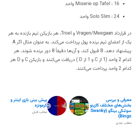
Miserie op Tafel : 16 واحد
Solo Slim : 24 واحد
در قرارداد Vragen/Meegaan و Troel، هر بازیکن تیم بازنده به هر
یک از اعضای تیم برنده پول پرداخت می‌کند. به عنوان مثال اگر A
پیشنهاد دهد، B قبول کند، و آن‌ها دقیقاً 8 دور برنده شوند، هر
کدام 2 واحد (1 از C و 1 از D ) دریافت می‌کنند و بازیکن C و D هر
کدام 2 واحد پرداخت می‌کنند.
معرفی و بررسی
پیش بینی بازی اینتر و
بخش‌های مختلف کازینو
کرمونزه
سوئنکی بینگو (Swanky
مطلب قبلی
Bingo)
مطلب بعدی