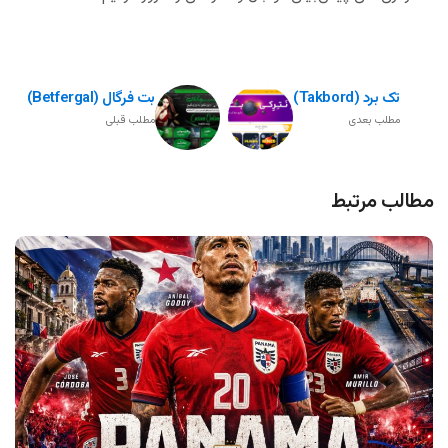
تک برد (takbord)
بت فرگال (betfergal)
مطلب بعدی
مطلب قبلی
مطالب مرتبط