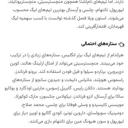
دارند. اما تیم‌های نام‌آشنا همچون منچسترسیتی، منچستریونایتد،
لیورپول، تاتنهام، چلسی و آرسنال بهترین تیم‌های لیگ محسوب
می‌شوند. استون ویلا فصل گذشته توانست با کسب سهمیه لیگ
قهرمانان، افتخارآفرینی کند.
ستاره‌های احتمالی
هرکدام از تیم‌های لیگ برتر انگلیس، ستاره‌های زیادی را در ترکیب
خود می‌بینند. منچسترسیتی می‌تواند از امثال ارلینگ هالند، کوین
دی‌بروین، برناردو سیلوا و فیل فودن استفاده کند. برونو فرناندز،
راسموس هویلند، ماتیاس دلیخت و جیدون سانچو از ستاره‌های
یونایتد هستند. دکلان رایس، گابریل ژسوس، مارتین اودگارد و بوکایو
ساکا برای آرسنال، انزو فرناندز، نیکولاس جکسون، مارک کوکورلا،
مویسس کایسیدو و وسلی فوفانا برای چلسی، محمد صلاح،
دومینیک سوبولسای، داروین نونیز، کودی گاکپو و لوییز دیاز برای
لیورپول و سون هیونگ مین برای تاتنهام بازی می‌کنند.