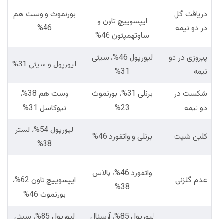
دریاقت گل
بورنموث و وست هم
ایپسوییچ تاون و
در دو نیمه
46%
ساوتهمپتون 46%
پیروزی در دو
لیورپول 46%، سیتی
لیورپول و سیتی 31%
نیمه
31%
شکست در
برنلی 31%، بورنموث
وست هم 38%،
دو نیمه
23%
نیوکاسل 31%
لیورپول 54%، لستر
کلین شیت
برنلی و واتفورد 46%
38%
واتفورد 46%، پالاس
عدم گلزنی
ایپسوییچ تاون 62%،
38%
بورنموث 46%
لیورپول 85%، آرسنال
لیورپول 85%، سیتی