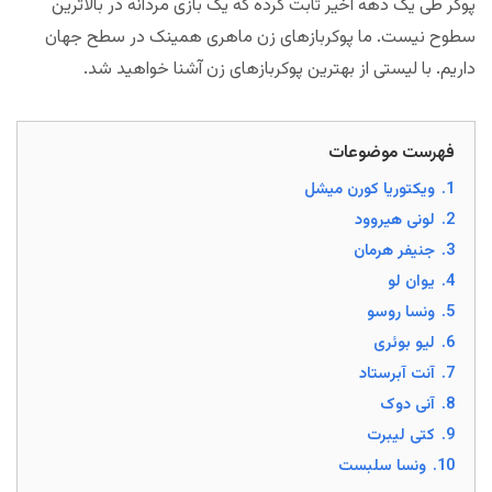
پوکر طی یک دهه اخیر ثابت کرده که یک بازی مردانه در بالاترین
سطوح نیست. ما پوکربازهای زن ماهری همینک در سطح جهان
داریم. با لیستی از بهترین پوکربازهای زن آشنا خواهید شد.
فهرست موضوعات
1.
ویکتوریا کورن میشل
2.
لونی هیروود
3.
جنیفر هرمان
4.
یوان لو
5.
ونسا روسو
6.
لیو بوئری
7.
آنت آبرستاد
8.
آنی دوک
9.
کتی لیبرت
10.
ونسا سلبست