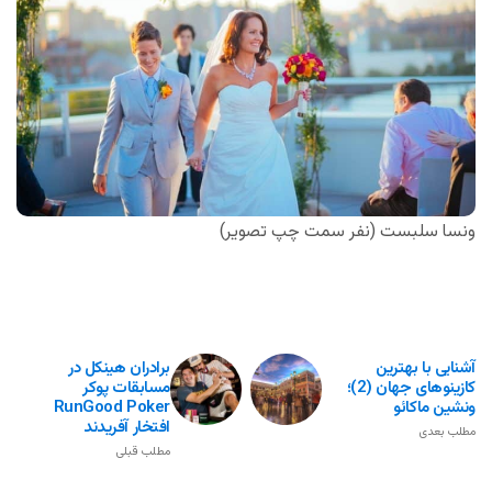
ونسا سلبست (نفر سمت چپ تصویر)
آشنایی با بهترین
برادران هینکل در
کازینوهای جهان (2)؛
مسابقات پوکر
ونشین ماکائو
RunGood Poker
افتخار آفریدند
مطلب بعدی
مطلب قبلی