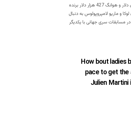
اولین ملاقات این دو، در همین سری جهانی بود و آشنایی‌ای از قبل نداشتند. مارتینی تاکنون در دنیای پوکر 4 میلیون دلار و هوانگ 427 هزار دلار برنده
 اولین باری نیست که یک آشنایی در میز پوکر، به ازدواج منتهی شده است. در سال 2016 ایوان لوکا و ماریو لامپروپولوس به دنبال
 در سال 2018 نیز تیم رایلی و همسرش نس در مسابقات سری جهانی با یکدیگر
How bout ladies 
pace to get the
Julien Martini