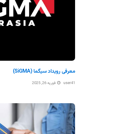
معرفی رویداد سیگما (SiGMA)
user41
فوریه 26, 2025