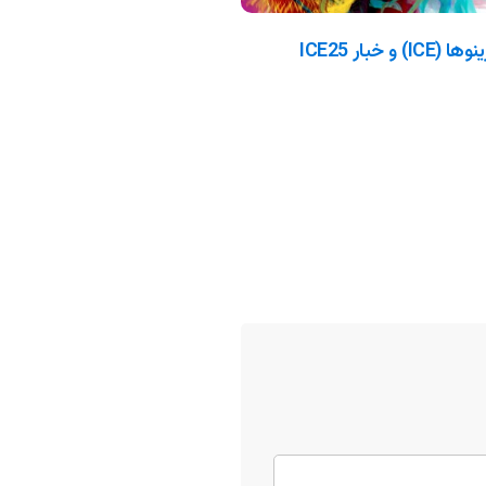
آشنایی با نمایشگاه بین المللی کازینوها (ICE) و خبار ICE25