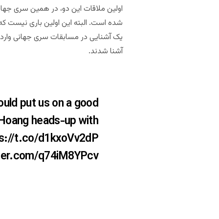
آشنا شدند.
uld put us on a good
e Hoang heads-up with
s://t.co/d1kxoVv2dP
tter.com/q74iM8YPcv