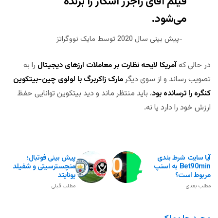
فیلم آقای راجرز اسکار را برنده
می‌شود.
پیش بینی سال 2020 توسط مایک نووگراتز
در حالی که
آمریکا لایحه نظارت بر معاملات ارزهای دیجیتال
را به
تصویب رساند و از سوی دیگر
مارک زاکربرگ با لولوی چین-بیتکوین
کنگره را ترسانده بود
، باید منتظر ماند و دید بیتکوین توانایی حفظ
ارزش خود را دارد یا نه.
آیا سایت شرط بندی
پیش بینی فوتبال؛
Bet90min به اسنپ
منچسترسیتی و شفیلد
مربوط است؟
یونایتد
مطلب بعدی
مطلب قبلی