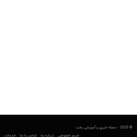
راهنمای جامع چگونگی بازی با کارت های اول در تگزاس هولدم
Keyvan Kazemi
ژانویه 19, 2020
در سلسله مطالب آموزش پوکر مجله بخت و اقبال، با نحوه شروع بازی
ها آشنا شوید. یادگیری قوانین تگزاس هولدم بسیار...
© 2020 - مجله خبری و آموزشی بخت
حریم خصوصی
درباره ما
تماس با ما
خدمات