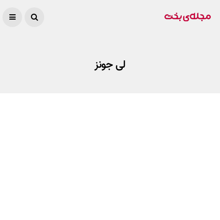
لی جونز