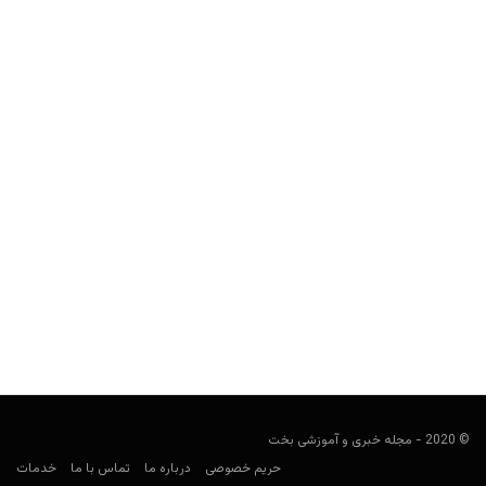
چرا استفاده از ابزار مناسب در پوکر بسیار مهم است؟
Keyvan Kazemi
فوریه 21, 2020
سلسله مطالب آموزش پوکر مجله بخت و اقبال – ابزار پوکر، تاکتیک
پوکر در این یادداشت به قلم لی جونز، لزوم...
© 2020 - مجله خبری و آموزشی بخت
حریم خصوصی
درباره ما
تماس با ما
خدمات