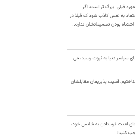
ورد قبلی، بزرگ تر است. اگر
تماد به نفس کاذب شود که قبلا در
شتباه بودن تصمیماتشان ندارند.
ف ما، عضو تیم بلک جک MIT که در دهه 90 با شکست کازینوهای سراسر دنیا به ثروت رسید، می
شناختیم، آسیب پذیریمان مقابلشان
ه جای لعنت فرستادن به شانس خود،
جب کنید!