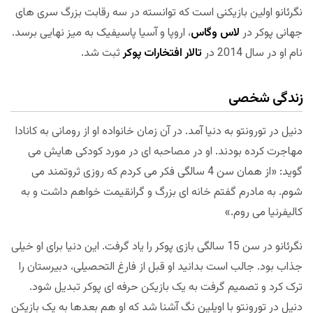
نگرئانو اولین بازیکنی است که توانسته در سه رقابت بزرگ سری های
جهانی پوکر در
لاس وگاس
، اروپا و آسیا پاسیفیک به میز نهایی برسد.
نام او در سال 2014 در
تالار افتخارات پوکر
ثبت شد.
زندگی شخصی
دنیل در تورونتو به دنیا آمد. در آن زمان خانواده او از رومانی به کانادا
مهاجرت کرده بودند. او در مصاحبه ای در مورد کودکی هایش می
گوید: «از همان سن 4 سالگی فکر می کردم که روزی ثروتمند می
شوم. به مادرم گفتم خانه ای بزرگ و گرانقیمت خواهم داشت و به
کالیفرنیا می روم.»
نگرئانو در سن 15 سالگی بازی پوکر را یاد گرفت. این دنیا برای او خیلی
جذاب بود. جالب است بدانید او قبل از فارغ التحصیلی، دبیرستان را
ترک کرد و تصمیم گرفت به یک بازیکن حرفه ای پوکر تبدیل شود.
دنیل در تورونتو با اویلین نگ آشنا شد که او هم بعدها به یک بازیکن