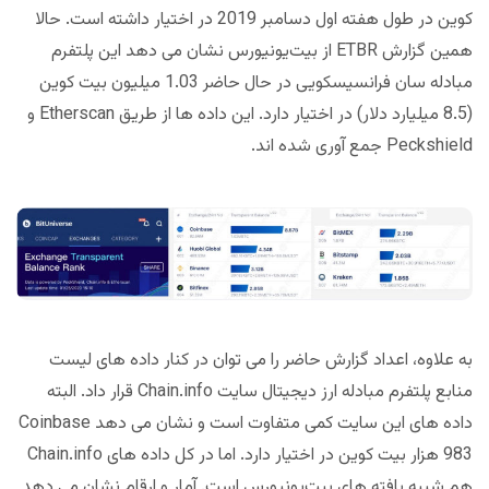
کوین در طول هفته اول دسامبر 2019 در اختیار داشته است. حالا
همین گزارش ETBR از بیت‌یونیورس نشان می دهد این پلتفرم
مبادله سان فرانسیسکویی در حال حاضر 1.03 میلیون بیت کوین
(8.5 میلیارد دلار) در اختیار دارد. این داده ها از طریق Etherscan و
Peckshield جمع آوری شده اند.
به علاوه، اعداد گزارش حاضر را می توان در کنار داده های لیست
منابع پلتفرم مبادله ارز دیجیتال سایت Chain.info قرار داد. البته
داده های این سایت کمی متفاوت است و نشان می دهد Coinbase
983 هزار بیت کوین در اختیار دارد. اما در کل داده های Chain.info
هم شبیه یافته های بیت‌یونیورس است. آمار و ارقام نشان می دهد