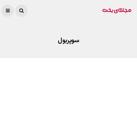
سوپربول