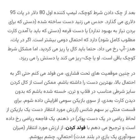
بعد از چک دادن شرط کوچک، لیمپ کننده اول 80 دلار در پات 95
دلاری می گذارد. حدس می زنید دست ساخته شده (دستی که برای
بردن نیاز به بهبود ندارد) یا دست قرعه (دستی که باید با آمدن کارت
مطلوب کامل شود) دارد که احتمال دومی بیشتر است. اگر در پات،
هدز-آپ رخ می داد، حتما باید کال یا رِیز می کردید. اما مشکل شرط
کوچک باقی است. او یا چک-رِیز می کند یا دستش را می ریزد.
در چنین موقعیت های تحت فشاری، من فولد می کنم حتی اگر به
احتمال بالا، بهترین دست را داشته باشم. ممکن است از کال کردن
سایز شرطی مناسب در فلاپ و ترن، خسته شده باشم که بدون
دیدن کارت بعدی، از سوی بازیکن سومی افزایش داده شوم. برای
قسمت متکی بر سهم شانس (ارزش مورد انتظار دست یک بازیکن از
لحاظ ریاضی در یک دست پوکر) در ذهنم، یک فاجعه ریاضی رخ داده
است و ترجیح می دهم با
فولد کردن
، از ارزش مورد انتظار (میزان
سودآوری یک بازی در بلند مدت) احتمالی، چشم بپوشم.