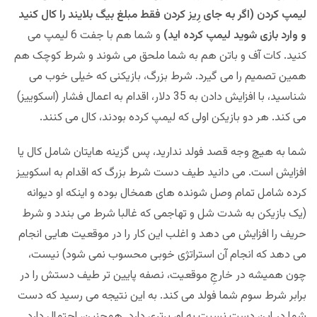
لیمپ کردن (اگر به جای رِیز کردن فقط مبلغ بیگ بلایند را کال کنید
و وارد بازی شوید لیمپ کرده اید)
و شما هم با جفت 6 لیمپ می
کنید. کات آف و باتن هم به شما ملحق می شوند و شرط کوچک هم
همین تصمیم را می گیرد. شرط بزرگ، بازیکنی که خیلی خوب می
شناسید، با افزایش دادن به 35 دلار، اقدام به اعمال فشار (اسکوییز)
می کند. هر دو بازیکن اولی که لیمپ کرده بودند، کال می کنند.
شما به هیچ وجه قصد فولد ندارید، پس گزینه هایتان شامل کال یا
افزایش است. می دانید طیف دست شرط بزرگ که اقدام به اسکوییز
کرده شامل تمام وصل شونده های همخال بوده و اینکه او دیوانه
(یک بازیکن به شدت شل و تهاجمی که غالبا شرط می ‌بندد و شرط
حریف را افزایش می ‌دهد و اغلب این کار را در موقعیت ‌هایی انجام
می‌ دهد که انجام آن استراتژی خوبی محسوب نمی‌ شود) نیست،
چون همیشه در خارجِ موقعیت، نصفه پایین تر طیف دستش را در
برابر شرط سوم شما فولد می کند. به این نتیجه می رسید که دست
شما در این دست نسبت به او، برتری دارد. همچنین، احتمال دارد