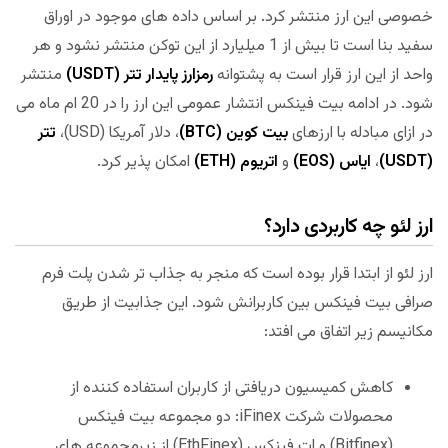
خصوصی این ارز منتشر کرد. بر اساس داده های موجود در اوراق
سفید بنا است تا بیش از 1 میلیارد از این توکن منتشر نشود و هر
واحد از این ارز قرار است به پشتوانه
رمزارز پایدار
تتر (USDT)
منتشر
شود. در ادامه بیت فینکس انتشار عمومی این ارز را در 20 ام ماه می
در ازای مبادله با ارزهای
بیت کوین (BTC)
، دلار آمریکا (USD)،
تتر
(USDT)
،
ایاس (EOS)
و
اتریوم (ETH)
امکان پذیر کرد.
ارز لئو چه کاربردی دارد؟
ارز لئو از ابتدا قرار بوده است که منجر به جذاب تر شدن پلت فرم
صرافی بیت فینکس بین کاربرانش شود. این جذابیت از طریق
مکانیسم زیر اتفاق می افتد:
کاهش کمیسیون دریافتی از کاربران استفاده کننده از
محصولات شرکت iFinex: دو مجموعه بیت فینکس
(Bitfinex) و ات فینکس (EthFinex) از زیرمجموعه های