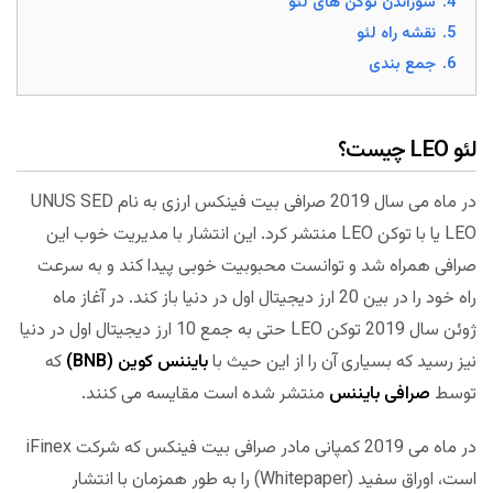
4.
سوزاندن توکن های لئو
5.
نقشه راه لئو
6.
جمع بندی
لئو LEO چیست؟
در ماه می سال 2019 صرافی بیت فینکس ارزی به نام UNUS SED
LEO یا با توکن LEO منتشر کرد. این انتشار با مدیریت خوب این
صرافی همراه شد و توانست محبوبیت خوبی پیدا کند و به سرعت
راه خود را در بین 20 ارز دیجیتال اول در دنیا باز کند. در آغاز ماه
ژوئن سال 2019 توکن LEO حتی به جمع 10 ارز دیجیتال اول در دنیا
نیز رسید که بسیاری آن را از این حیث با
بایننس کوین (BNB)
که
توسط
صرافی بایننس
منتشر شده است مقایسه می کنند.
در ماه می 2019 کمپانی مادر صرافی بیت فینکس که شرکت iFinex
است، اوراق سفید (Whitepaper) را به طور همزمان با انتشار