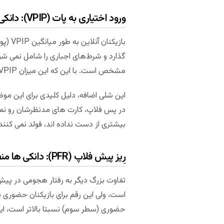
ورود اختیاری به پات (VPIP): دانکی ها بسیار شل هستند
بازیک
مشخص است. با این که این میزان VPIP بسیار شل است، بازیکنان حضوری 37 درصد VPIP ثبت کرده اند که در مقایسه، تقریبا 70 درصد شل تر است.
این شلی اضافه، دلیل کلیدی برای این مو
در پس فلاپ، کارت های مدنظرشان رو نمی ش
بیشتری از دست نداده اند، فولد نمی کن
رِیز پیش فلاپ (PFR): دانکی ها منفعل هستند
حضوری (سطر سوم) نسبتا بالاتر است، این