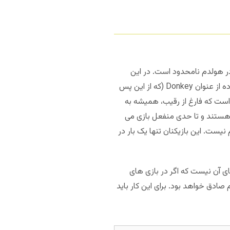
ا 1 به 2، 1 به 3 و 2 به 5 به عنوان شروط اجباری در هولدم نامحدود است. در این
یادداشت، به بازیکنان پوکری خواهیم پرداخت که استیو سلبرید آن ها را Donkey Poker Players می خواند. استفاده از عنوان Donkey (که از این پس
 است که فارغ از رقیب، همیشه به
 هستند و تا حدی منفعل بازی می
نیست. این بازیکنان تنها یک بار در
ای آن نیست که اگر در بازی های
صادق خواهد بود. برای این کار باید