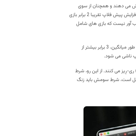
فزایش در پیش فلاپ، جواب نمی دهد. آن ها به 5 شرط بزرگ افزایش می دهند و همچنان از سوی
بسیاری از رقبا کال می شوند (این ها هیچ وقت فولد نمی کنند!). سطر پنجم نشان می دهد در بازی های حضوری، افزایش پیش فلاپ تقریبا 2 برابر بازی
تعجب آور نیست که بازی های شامل
مورد دیگری که انفعال آن ها را نشان می دهد، درصد رسیدن آن ها به شرط سوم (سطر 6) است. بازیکنان آنلاین به طور میانگین، 3 برابر بیشتر از
اپ ناشی می شود.
استان باشد 0.8 درصد طیف شرط سوم به معنای آن است که آن ها تنها با طیف بسیار کوچکی (مثلا بالاتر از KK) ری-رِیز می کنند. از این رو، شرط
فعل است، شرط سومش باید زنگ