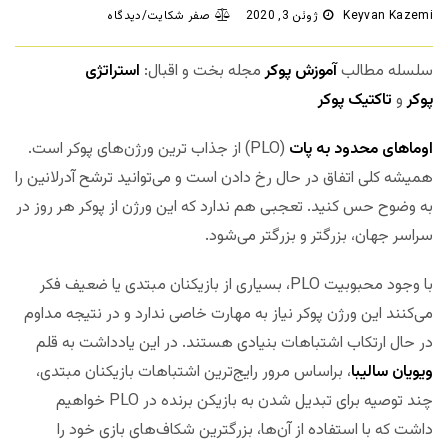
Keyvan Kazemi
ژوئن 3, 2020
صفر شکایت/دیدگاه
سلسله مطالب
آموزش پوکر
مجله بخت و اقبال:
استراتژی
پوکر
و
تاکتیک پوکر
اوماهای محدود به پات
(PLO) از جذاب ترین ورژن‌های پوکر است.
همیشه کلی اتفاق در حال رخ دادن است و می‌توانید ترشح آدرلانین را
به وضوح حس کنید. تعجبی هم ندارد که این ورژن از پوکر هر روز در
سراسر جهان، بزرگتر و بزرگتر می‌شود.
با وجود محبوبیت PLO، بسیاری از بازیکنان مبتدی یا ضعیف فکر
می‌کنند این ورژن پوکر نیاز به مهارت خاصی ندارد و در نتیجه مداوم
در حال ارتکاب اشتباهات بنیادی هستند. در این یادداشت به قلم
ویویان سالیبا
، براساس مرور رایج‌ترین اشتباهات بازیکنان مبتدی،
چند توصیه برای تبدیل شدن به بازیکن برنده در PLO خواهیم
داشت که با استفاده از آن‌ها، بزرگترین شکاف‌های بازی خود را